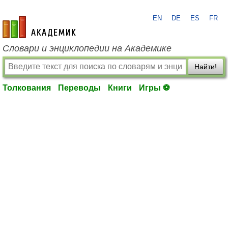
EN
DE
ES
FR
academic.ru
Словари и энциклопедии на Академике
Найти!
Толкования
Переводы
Книги
Игры ⚽